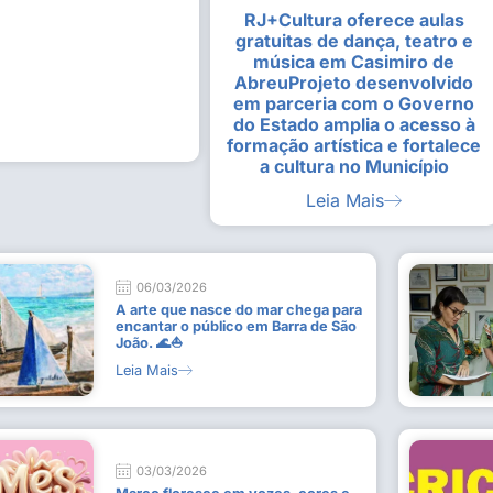
RJ+Cultura oferece aulas
alunas da Escola de
Estudantes vivenciam experiênc
gratuitas de dança, teatro e
Busca do Divino”, em Rio Dour
música em Casimiro de
9 de julho de 2026
AbreuProjeto desenvolvido
em parceria com o Governo
Leia Mais
do Estado amplia o acesso à
formação artística e fortalece
a cultura no Município
Leia Mais
06/03/2026
A arte que nasce do mar chega para
encantar o público em Barra de São
João. 🌊⛵
Leia Mais
03/03/2026