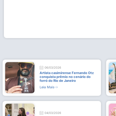
Workshop com bailarina do Dutch National Ballet inspira 
Dança da Fundação Cultural em Casimiro de Abreu
15 de julho de 2026
Leia Mais
06/03/2026
Artista casimirense Fernando Otz
conquista prêmio no cenário do
forró do Rio de Janeiro
Leia Mais
04/03/2026