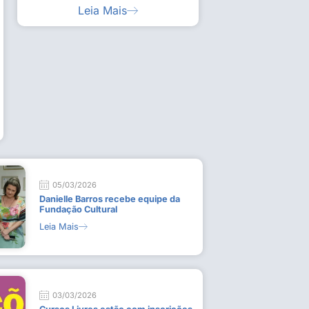
Leia Mais
ia artística em visita guiada à exposição “Em
Work
ado
técn
9 de
L
05/03/2026
Danielle Barros recebe equipe da
Fundação Cultural
Leia Mais
03/03/2026