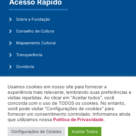
Acesso Rápido
Sobre a Fundação
Conselho de Cultura
Mapeamento Cultural
Transparência
Ouvidoria
Usamos cookies em nosso site para fornecer a
experiência mais relevante, lembrando suas preferências e
© 2026. Todos os Direitos Reservados.
visitas repetidas. Ao clicar em “Aceitar todos”, você
concorda com o uso de TODOS os cookies. No entanto,
você pode visitar "Configurações de cookies" para
fornecer um consentimento controlado. Informamos ainda
que utilizamos nossa
Política de Privacidade
.
Configurações de Cookies
Aceitar Todos