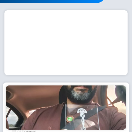
Workshop com bailarina do Dutch National Ballet
inspira alunas da Escola de Dança da Fundação
Cultural em Casimiro de Abreu
15 de julho de 2026
Leia Mais