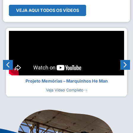
VEJA AQUI TODOS OS VÍDEOS
Projeto Memórias – Marquinhos He Man
Veja Vídeo Completo