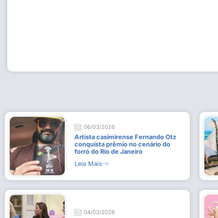
Workshop com bailarina do Dutch National Ballet inspira 
Dança da Fundação Cultural em Casimiro de Abreu
15 de julho de 2026
Leia Mais
06/03/2026
Artista casimirense Fernando Otz
conquista prêmio no cenário do
forró do Rio de Janeiro
Leia Mais
04/03/2026