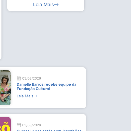
Leia Mais
ia artística em visita guiada à exposição “Em
Work
ado
técn
9 de
L
05/03/2026
Danielle Barros recebe equipe da
Fundação Cultural
Leia Mais
03/03/2026