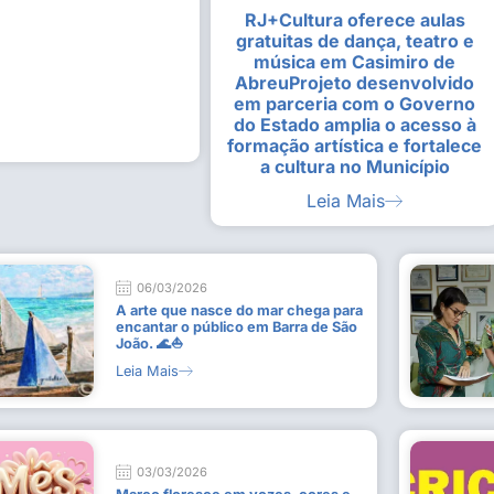
RJ+Cultura oferece aulas
alunas da Escola de
Estudantes vivenciam experiênc
gratuitas de dança, teatro e
Busca do Divino”, em Rio Dour
música em Casimiro de
9 de julho de 2026
AbreuProjeto desenvolvido
em parceria com o Governo
Leia Mais
do Estado amplia o acesso à
formação artística e fortalece
a cultura no Município
Leia Mais
06/03/2026
A arte que nasce do mar chega para
encantar o público em Barra de São
João. 🌊⛵
Leia Mais
03/03/2026