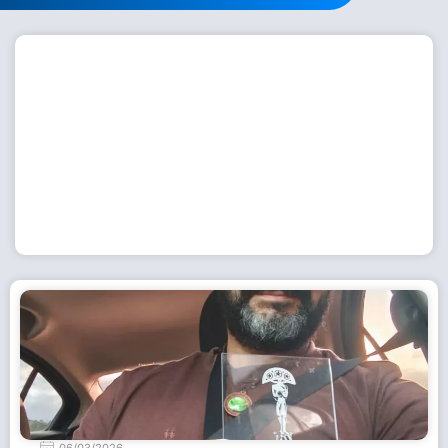
Workshop com bailarina do Dutch National Ballet
inspira alunas da Escola de Dança da Fundação
Cultural em Casimiro de Abreu
15 de julho de 2026
Leia Mais