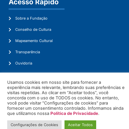
Acesso Rápido
Sobre a Fundação
Conselho de Cultura
Mapeamento Cultural
Transparência
Ouvidoria
Usamos cookies em nosso site para fornecer a
experiência mais relevante, lembrando suas preferências e
© 2026. Todos os Direitos Reservados.
visitas repetidas. Ao clicar em “Aceitar todos”, você
concorda com o uso de TODOS os cookies. No entanto,
você pode visitar "Configurações de cookies" para
fornecer um consentimento controlado. Informamos ainda
que utilizamos nossa
Política de Privacidade
.
Configurações de Cookies
Aceitar Todos