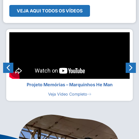
VEJA AQUI TODOS OS VÍDEOS
Projeto Memórias – Marquinhos He Man
Veja Vídeo Completo