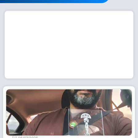
Workshop com bailarina do Dutch National Ballet
inspira alunas da Escola de Dança da Fundação
Cultural em Casimiro de Abreu
15 de julho de 2026
Leia Mais