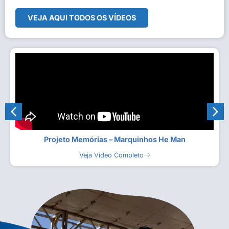
VEJA AQUI TODOS OS VÍDEOS
Projeto Memórias – Marquinhos He Man
Veja Vídeo Completo