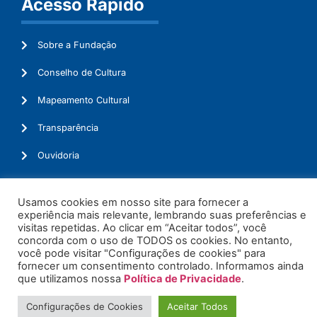
Acesso Rápido
Sobre a Fundação
Conselho de Cultura
Mapeamento Cultural
Transparência
Ouvidoria
Usamos cookies em nosso site para fornecer a
experiência mais relevante, lembrando suas preferências e
© 2026. Todos os Direitos Reservados.
visitas repetidas. Ao clicar em “Aceitar todos”, você
concorda com o uso de TODOS os cookies. No entanto,
você pode visitar "Configurações de cookies" para
fornecer um consentimento controlado. Informamos ainda
que utilizamos nossa
Política de Privacidade
.
Configurações de Cookies
Aceitar Todos