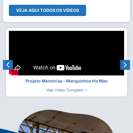
VEJA AQUI TODOS OS VÍDEOS
Projeto Memórias – Marquinhos He Man
Veja Vídeo Completo