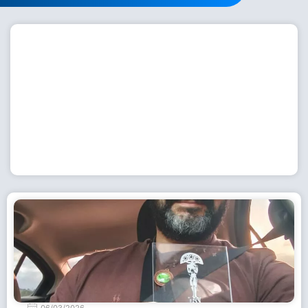
Workshop com bailarina do Dutch National Ballet
inspira alunas da Escola de Dança da Fundação
Cultural em Casimiro de Abreu
15 de julho de 2026
Leia Mais