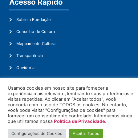
Acesso Rápido
Sobre a Fundação
Conselho de Cultura
Mapeamento Cultural
Transparência
Ouvidoria
Usamos cookies em nosso site para fornecer a
experiência mais relevante, lembrando suas preferências e
© 2026. Todos os Direitos Reservados.
visitas repetidas. Ao clicar em “Aceitar todos”, você
concorda com o uso de TODOS os cookies. No entanto,
você pode visitar "Configurações de cookies" para
fornecer um consentimento controlado. Informamos ainda
que utilizamos nossa
Política de Privacidade
.
Configurações de Cookies
Aceitar Todos