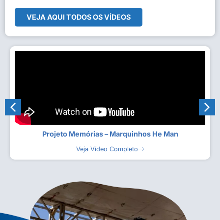
VEJA AQUI TODOS OS VÍDEOS
Projeto Memórias – Marquinhos He Man
Veja Vídeo Completo