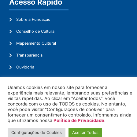
Acesso Rápido
Sobre a Fundação
Conselho de Cultura
Mapeamento Cultural
Transparência
Ouvidoria
Usamos cookies em nosso site para fornecer a
experiência mais relevante, lembrando suas preferências e
© 2026. Todos os Direitos Reservados.
visitas repetidas. Ao clicar em “Aceitar todos”, você
concorda com o uso de TODOS os cookies. No entanto,
você pode visitar "Configurações de cookies" para
fornecer um consentimento controlado. Informamos ainda
que utilizamos nossa
Política de Privacidade
.
Configurações de Cookies
Aceitar Todos