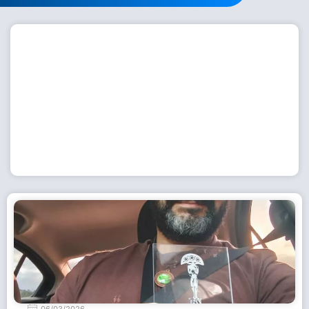
Workshop com bailarina do Dutch National Ballet
inspira alunas da Escola de Dança da Fundação
Cultural em Casimiro de Abreu
15 de julho de 2026
Leia Mais