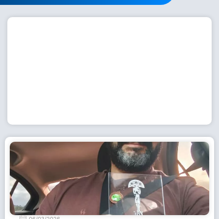
Workshop com bailarina do Dutch National Ballet
inspira alunas da Escola de Dança da Fundação
Cultural em Casimiro de Abreu
15 de julho de 2026
Leia Mais