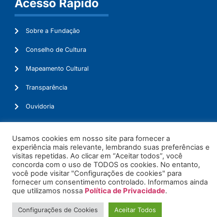
Acesso Rápido
Sobre a Fundação
Conselho de Cultura
Mapeamento Cultural
Transparência
Ouvidoria
Usamos cookies em nosso site para fornecer a
experiência mais relevante, lembrando suas preferências e
© 2026. Todos os Direitos Reservados.
visitas repetidas. Ao clicar em “Aceitar todos”, você
concorda com o uso de TODOS os cookies. No entanto,
você pode visitar "Configurações de cookies" para
fornecer um consentimento controlado. Informamos ainda
que utilizamos nossa
Política de Privacidade
.
Configurações de Cookies
Aceitar Todos