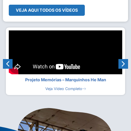
VEJA AQUI TODOS OS VÍDEOS
Projeto Memórias – Marquinhos He Man
Veja Vídeo Completo