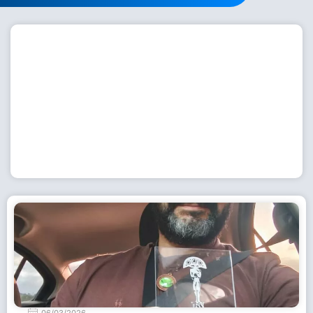
Workshop com bailarina do Dutch National Ballet
inspira alunas da Escola de Dança da Fundação
Cultural em Casimiro de Abreu
15 de julho de 2026
Leia Mais