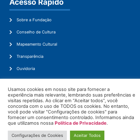
Acesso Rápido
Sobre a Fundação
Conselho de Cultura
Mapeamento Cultural
Transparência
Ouvidoria
Usamos cookies em nosso site para fornecer a
experiência mais relevante, lembrando suas preferências e
© 2026. Todos os Direitos Reservados.
visitas repetidas. Ao clicar em “Aceitar todos”, você
concorda com o uso de TODOS os cookies. No entanto,
você pode visitar "Configurações de cookies" para
fornecer um consentimento controlado. Informamos ainda
que utilizamos nossa
Política de Privacidade
.
Configurações de Cookies
Aceitar Todos