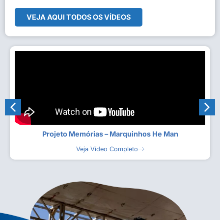
VEJA AQUI TODOS OS VÍDEOS
Projeto Memórias – Marquinhos He Man
Veja Vídeo Completo