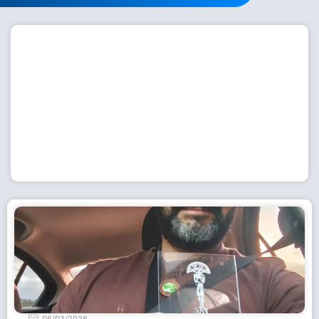
Workshop com bailarina do Dutch National Ballet
inspira alunas da Escola de Dança da Fundação
Cultural em Casimiro de Abreu
15 de julho de 2026
Leia Mais