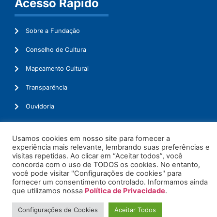
Acesso Rápido
Sobre a Fundação
Conselho de Cultura
Mapeamento Cultural
Transparência
Ouvidoria
Usamos cookies em nosso site para fornecer a
experiência mais relevante, lembrando suas preferências e
© 2026. Todos os Direitos Reservados.
visitas repetidas. Ao clicar em “Aceitar todos”, você
concorda com o uso de TODOS os cookies. No entanto,
você pode visitar "Configurações de cookies" para
fornecer um consentimento controlado. Informamos ainda
que utilizamos nossa
Política de Privacidade
.
Configurações de Cookies
Aceitar Todos