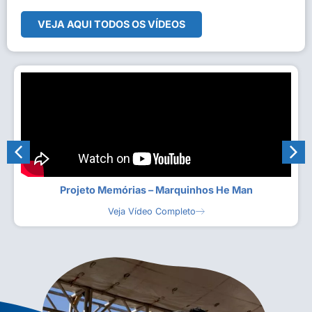
VEJA AQUI TODOS OS VÍDEOS
Projeto Memórias – Marquinhos He Man
Veja Vídeo Completo