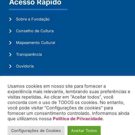
Acesso Rápido
Sobre a Fundação
Conselho de Cultura
Mapeamento Cultural
Transparência
Ouvidoria
Usamos cookies em nosso site para fornecer a
experiência mais relevante, lembrando suas preferências e
© 2026. Todos os Direitos Reservados.
visitas repetidas. Ao clicar em “Aceitar todos”, você
concorda com o uso de TODOS os cookies. No entanto,
você pode visitar "Configurações de cookies" para
fornecer um consentimento controlado. Informamos ainda
que utilizamos nossa
Política de Privacidade
.
Configurações de Cookies
Aceitar Todos