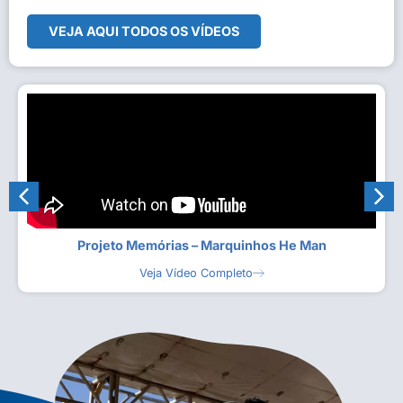
VEJA AQUI TODOS OS VÍDEOS
Projeto Memórias – Marquinhos He Man
Veja Vídeo Completo