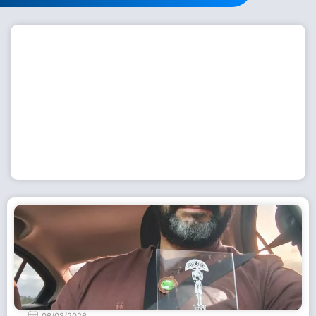
Workshop com bailarina do Dutch National Ballet
inspira alunas da Escola de Dança da Fundação
Cultural em Casimiro de Abreu
15 de julho de 2026
Leia Mais