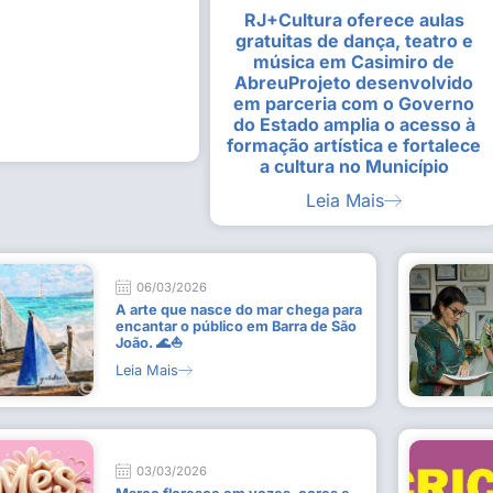
RJ+Cultura oferece aulas
alunas da Escola de
Estudantes vivenciam experiênc
gratuitas de dança, teatro e
Busca do Divino”, em Rio Dour
música em Casimiro de
9 de julho de 2026
AbreuProjeto desenvolvido
em parceria com o Governo
Leia Mais
do Estado amplia o acesso à
formação artística e fortalece
a cultura no Município
Leia Mais
06/03/2026
A arte que nasce do mar chega para
encantar o público em Barra de São
João. 🌊⛵
Leia Mais
03/03/2026