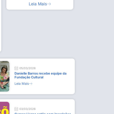
Leia Mais
ia artística em visita guiada à exposição “Em
Work
ado
técn
9 de
L
05/03/2026
Danielle Barros recebe equipe da
Fundação Cultural
Leia Mais
03/03/2026