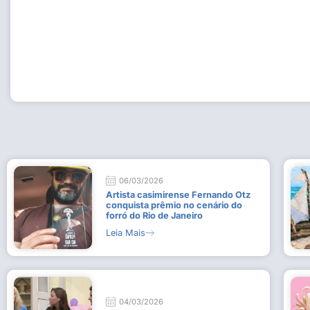
Workshop com bailarina do Dutch National Ballet inspira 
Dança da Fundação Cultural em Casimiro de Abreu
15 de julho de 2026
Leia Mais
06/03/2026
Artista casimirense Fernando Otz
conquista prêmio no cenário do
forró do Rio de Janeiro
Leia Mais
04/03/2026