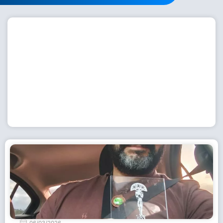
Workshop com bailarina do Dutch National Ballet
inspira alunas da Escola de Dança da Fundação
Cultural em Casimiro de Abreu
15 de julho de 2026
Leia Mais