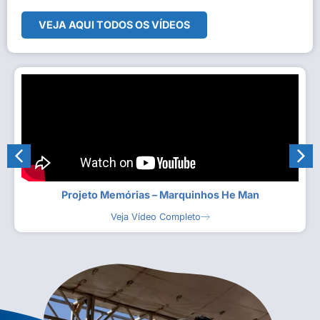
VEJA AQUI TODOS OS VÍDEOS
Projeto Memórias – Marquinhos He Man
Veja Vídeo Completo