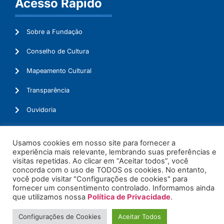
Acesso Rápido
Sobre a Fundação
Conselho de Cultura
Mapeamento Cultural
Transparência
Ouvidoria
Usamos cookies em nosso site para fornecer a
experiência mais relevante, lembrando suas preferências e
© 2026. Todos os Direitos Reservados.
visitas repetidas. Ao clicar em “Aceitar todos”, você
concorda com o uso de TODOS os cookies. No entanto,
você pode visitar "Configurações de cookies" para
fornecer um consentimento controlado. Informamos ainda
que utilizamos nossa
Política de Privacidade
.
Configurações de Cookies
Aceitar Todos