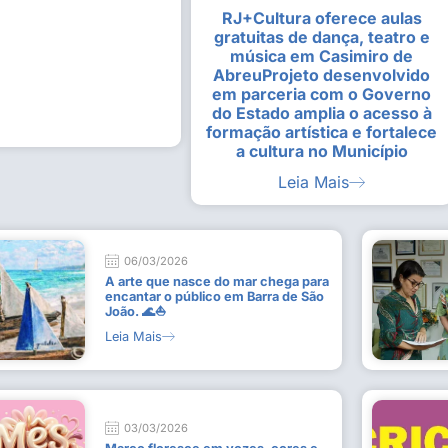
RJ+Cultura oferece aulas
alunas da Escola de
Estudantes vivenciam experiênc
gratuitas de dança, teatro e
Busca do Divino”, em Rio Dour
música em Casimiro de
9 de julho de 2026
AbreuProjeto desenvolvido
em parceria com o Governo
Leia Mais
do Estado amplia o acesso à
formação artística e fortalece
a cultura no Município
Leia Mais
06/03/2026
A arte que nasce do mar chega para
encantar o público em Barra de São
João. 🌊⛵
Leia Mais
03/03/2026