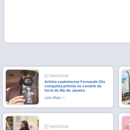
Workshop com bailarina do Dutch National Ballet inspira 
Dança da Fundação Cultural em Casimiro de Abreu
15 de julho de 2026
Leia Mais
06/03/2026
Artista casimirense Fernando Otz
conquista prêmio no cenário do
forró do Rio de Janeiro
Leia Mais
04/03/2026