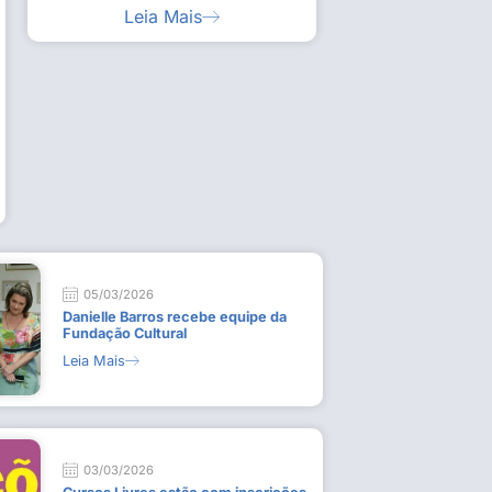
Leia Mais
ia artística em visita guiada à exposição “Em
Work
ado
técn
9 de
L
05/03/2026
Danielle Barros recebe equipe da
Fundação Cultural
Leia Mais
03/03/2026