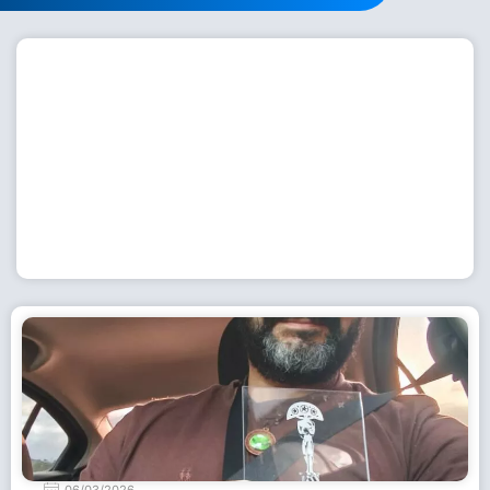
Workshop com bailarina do Dutch National Ballet
inspira alunas da Escola de Dança da Fundação
Cultural em Casimiro de Abreu
15 de julho de 2026
Leia Mais