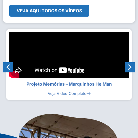
VEJA AQUI TODOS OS VÍDEOS
Projeto Memórias – Marquinhos He Man
Veja Vídeo Completo