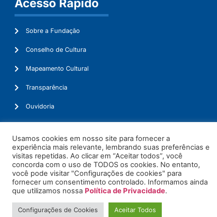
Acesso Rápido
Sobre a Fundação
Conselho de Cultura
Mapeamento Cultural
Transparência
Ouvidoria
Usamos cookies em nosso site para fornecer a
experiência mais relevante, lembrando suas preferências e
© 2026. Todos os Direitos Reservados.
visitas repetidas. Ao clicar em “Aceitar todos”, você
concorda com o uso de TODOS os cookies. No entanto,
você pode visitar "Configurações de cookies" para
fornecer um consentimento controlado. Informamos ainda
que utilizamos nossa
Política de Privacidade
.
Configurações de Cookies
Aceitar Todos