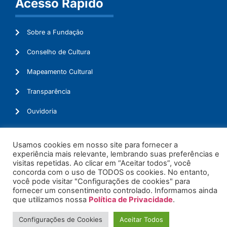
Acesso Rápido
Sobre a Fundação
Conselho de Cultura
Mapeamento Cultural
Transparência
Ouvidoria
Usamos cookies em nosso site para fornecer a
experiência mais relevante, lembrando suas preferências e
© 2026. Todos os Direitos Reservados.
visitas repetidas. Ao clicar em “Aceitar todos”, você
concorda com o uso de TODOS os cookies. No entanto,
você pode visitar "Configurações de cookies" para
fornecer um consentimento controlado. Informamos ainda
que utilizamos nossa
Política de Privacidade
.
Configurações de Cookies
Aceitar Todos