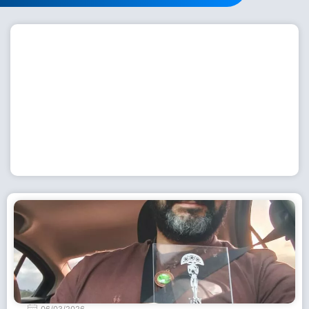
Workshop com bailarina do Dutch National Ballet
inspira alunas da Escola de Dança da Fundação
Cultural em Casimiro de Abreu
15 de julho de 2026
Leia Mais