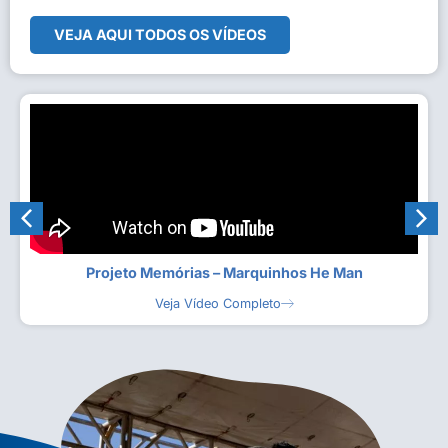
VEJA AQUI TODOS OS VÍDEOS
Projeto Memórias – Marquinhos He Man
Veja Vídeo Completo