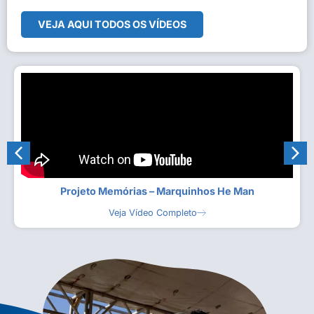
VEJA AQUI TODOS OS VÍDEOS
Projeto Memórias – Marquinhos He Man
Veja Vídeo Completo