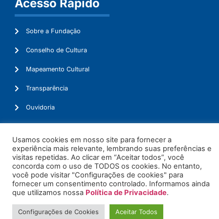
Acesso Rápido
Sobre a Fundação
Conselho de Cultura
Mapeamento Cultural
Transparência
Ouvidoria
Usamos cookies em nosso site para fornecer a
experiência mais relevante, lembrando suas preferências e
© 2026. Todos os Direitos Reservados.
visitas repetidas. Ao clicar em “Aceitar todos”, você
concorda com o uso de TODOS os cookies. No entanto,
você pode visitar "Configurações de cookies" para
fornecer um consentimento controlado. Informamos ainda
que utilizamos nossa
Política de Privacidade
.
Configurações de Cookies
Aceitar Todos