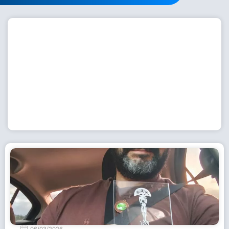
Workshop com bailarina do Dutch National Ballet
inspira alunas da Escola de Dança da Fundação
Cultural em Casimiro de Abreu
15 de julho de 2026
Leia Mais