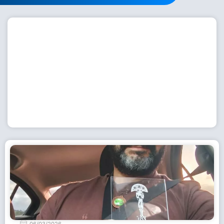
Workshop com bailarina do Dutch National Ballet
inspira alunas da Escola de Dança da Fundação
Cultural em Casimiro de Abreu
15 de julho de 2026
Leia Mais