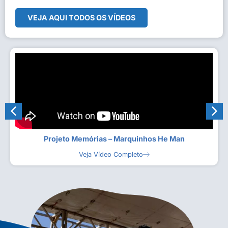
VEJA AQUI TODOS OS VÍDEOS
Projeto Memórias – Marquinhos He Man
Veja Vídeo Completo