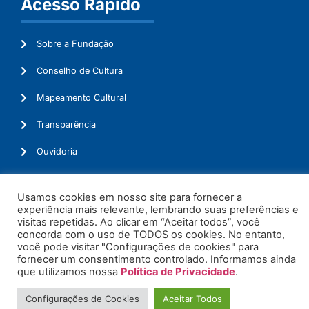
Acesso Rápido
Sobre a Fundação
Conselho de Cultura
Mapeamento Cultural
Transparência
Ouvidoria
Usamos cookies em nosso site para fornecer a
experiência mais relevante, lembrando suas preferências e
© 2026. Todos os Direitos Reservados.
visitas repetidas. Ao clicar em “Aceitar todos”, você
concorda com o uso de TODOS os cookies. No entanto,
você pode visitar "Configurações de cookies" para
fornecer um consentimento controlado. Informamos ainda
que utilizamos nossa
Política de Privacidade
.
Configurações de Cookies
Aceitar Todos