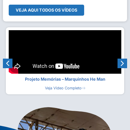
VEJA AQUI TODOS OS VÍDEOS
Projeto Memórias – Marquinhos He Man
Veja Vídeo Completo