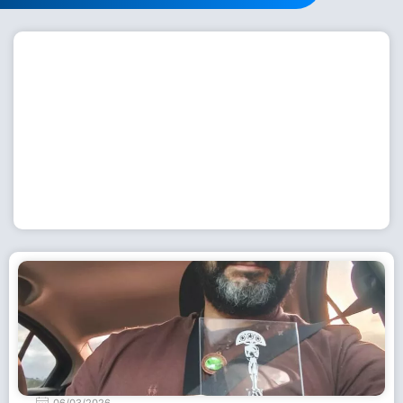
Workshop com bailarina do Dutch National Ballet
inspira alunas da Escola de Dança da Fundação
Cultural em Casimiro de Abreu
15 de julho de 2026
Leia Mais