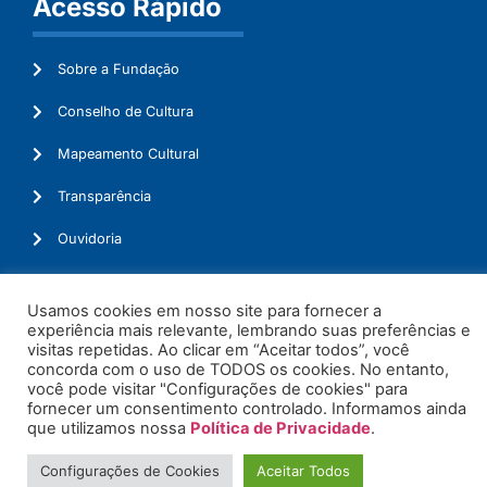
Acesso Rápido
Sobre a Fundação
Conselho de Cultura
Mapeamento Cultural
Transparência
Ouvidoria
Usamos cookies em nosso site para fornecer a
experiência mais relevante, lembrando suas preferências e
© 2026. Todos os Direitos Reservados.
visitas repetidas. Ao clicar em “Aceitar todos”, você
concorda com o uso de TODOS os cookies. No entanto,
você pode visitar "Configurações de cookies" para
fornecer um consentimento controlado. Informamos ainda
que utilizamos nossa
Política de Privacidade
.
Configurações de Cookies
Aceitar Todos