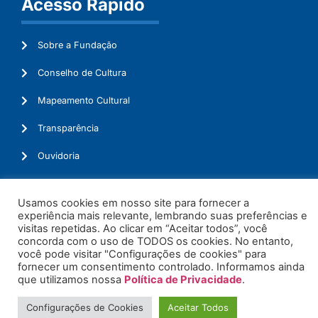
Acesso Rápido
Sobre a Fundação
Conselho de Cultura
Mapeamento Cultural
Transparência
Ouvidoria
Usamos cookies em nosso site para fornecer a
experiência mais relevante, lembrando suas preferências e
© 2026. Todos os Direitos Reservados.
visitas repetidas. Ao clicar em “Aceitar todos”, você
concorda com o uso de TODOS os cookies. No entanto,
você pode visitar "Configurações de cookies" para
fornecer um consentimento controlado. Informamos ainda
que utilizamos nossa
Política de Privacidade
.
Configurações de Cookies
Aceitar Todos