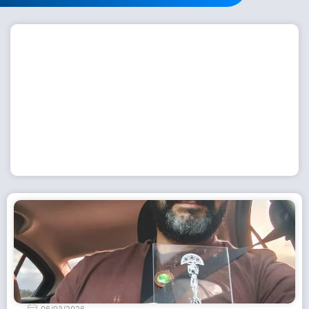
Workshop com bailarina do Dutch National Ballet
inspira alunas da Escola de Dança da Fundação
Cultural em Casimiro de Abreu
15 de julho de 2026
Leia Mais