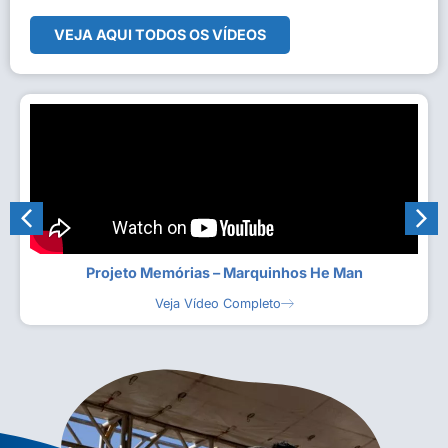
VEJA AQUI TODOS OS VÍDEOS
Projeto Memórias – Marquinhos He Man
Veja Vídeo Completo