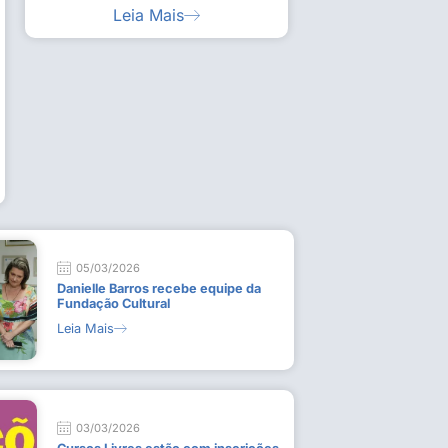
Leia Mais
ia artística em visita guiada à exposição “Em
Work
ado
técn
9 de
L
05/03/2026
Danielle Barros recebe equipe da
Fundação Cultural
Leia Mais
03/03/2026