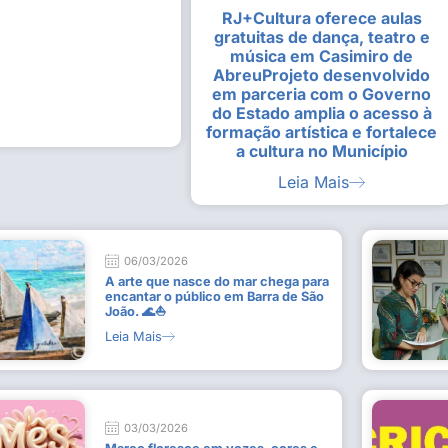
RJ+Cultura oferece aulas
alunas da Escola de
Estudantes vivenciam experiênc
gratuitas de dança, teatro e
Busca do Divino”, em Rio Dour
música em Casimiro de
9 de julho de 2026
AbreuProjeto desenvolvido
em parceria com o Governo
Leia Mais
do Estado amplia o acesso à
formação artística e fortalece
a cultura no Município
Leia Mais
06/03/2026
A arte que nasce do mar chega para
encantar o público em Barra de São
João. 🌊⛵
Leia Mais
03/03/2026