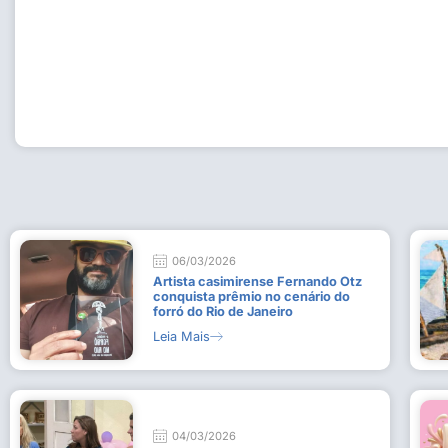
Workshop com bailarina do Dutch National Ballet inspira 
Dança da Fundação Cultural em Casimiro de Abreu
15 de julho de 2026
Leia Mais
06/03/2026
Artista casimirense Fernando Otz
conquista prêmio no cenário do
forró do Rio de Janeiro
Leia Mais
04/03/2026