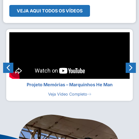
VEJA AQUI TODOS OS VÍDEOS
Projeto Memórias – Marquinhos He Man
Veja Vídeo Completo