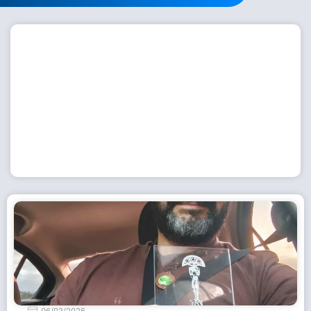
Workshop com bailarina do Dutch National Ballet
inspira alunas da Escola de Dança da Fundação
Cultural em Casimiro de Abreu
15 de julho de 2026
Leia Mais