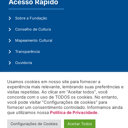
Acesso Rápido
Sobre a Fundação
Conselho de Cultura
Mapeamento Cultural
Transparência
Ouvidoria
Usamos cookies em nosso site para fornecer a
experiência mais relevante, lembrando suas preferências e
© 2026. Todos os Direitos Reservados.
visitas repetidas. Ao clicar em “Aceitar todos”, você
concorda com o uso de TODOS os cookies. No entanto,
você pode visitar "Configurações de cookies" para
fornecer um consentimento controlado. Informamos ainda
que utilizamos nossa
Política de Privacidade
.
Configurações de Cookies
Aceitar Todos