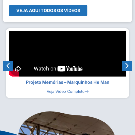
VEJA AQUI TODOS OS VÍDEOS
Projeto Memórias – Marquinhos He Man
Veja Vídeo Completo