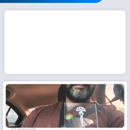
Workshop com bailarina do Dutch National Ballet
inspira alunas da Escola de Dança da Fundação
Cultural em Casimiro de Abreu
15 de julho de 2026
Leia Mais