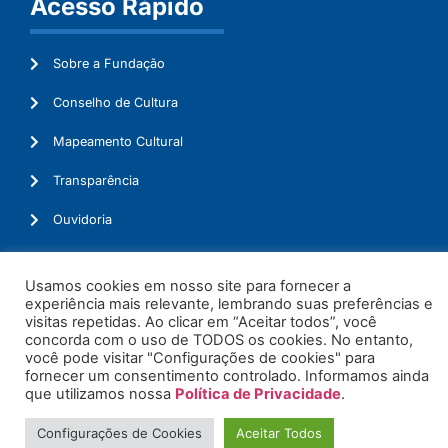
Acesso Rápido
Sobre a Fundação
Conselho de Cultura
Mapeamento Cultural
Transparência
Ouvidoria
Usamos cookies em nosso site para fornecer a
experiência mais relevante, lembrando suas preferências e
© 2026. Todos os Direitos Reservados.
visitas repetidas. Ao clicar em “Aceitar todos”, você
concorda com o uso de TODOS os cookies. No entanto,
você pode visitar "Configurações de cookies" para
fornecer um consentimento controlado. Informamos ainda
que utilizamos nossa
Política de Privacidade
.
Configurações de Cookies
Aceitar Todos