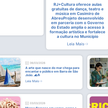
RJ+Cultura oferece aulas
alunas da Escola de
Estudantes vivenciam experiênc
gratuitas de dança, teatro e
Busca do Divino”, em Rio Dour
música em Casimiro de
9 de julho de 2026
AbreuProjeto desenvolvido
em parceria com o Governo
Leia Mais
do Estado amplia o acesso à
formação artística e fortalece
a cultura no Município
Leia Mais
06/03/2026
A arte que nasce do mar chega para
encantar o público em Barra de São
João. 🌊⛵
Leia Mais
03/03/2026