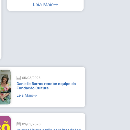
Leia Mais
ia artística em visita guiada à exposição “Em
Work
ado
técn
9 de
L
05/03/2026
Danielle Barros recebe equipe da
Fundação Cultural
Leia Mais
03/03/2026