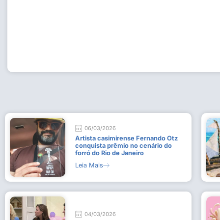
Workshop com bailarina do Dutch National Ballet inspira 
Dança da Fundação Cultural em Casimiro de Abreu
15 de julho de 2026
Leia Mais
06/03/2026
Artista casimirense Fernando Otz
conquista prêmio no cenário do
forró do Rio de Janeiro
Leia Mais
04/03/2026