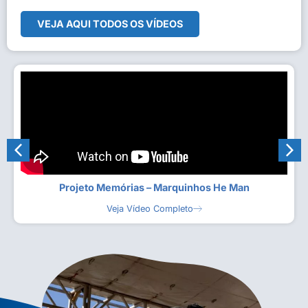
VEJA AQUI TODOS OS VÍDEOS
Projeto Memórias – Marquinhos He Man
Veja Vídeo Completo