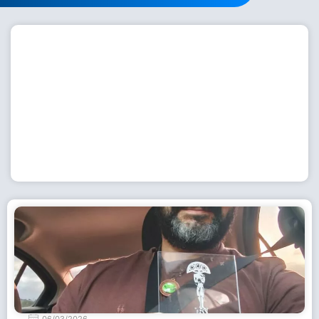
Workshop com bailarina do Dutch National Ballet
inspira alunas da Escola de Dança da Fundação
Cultural em Casimiro de Abreu
15 de julho de 2026
Leia Mais