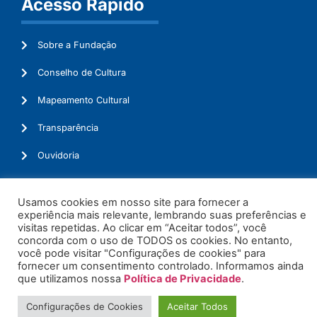
Acesso Rápido
Sobre a Fundação
Conselho de Cultura
Mapeamento Cultural
Transparência
Ouvidoria
Usamos cookies em nosso site para fornecer a
experiência mais relevante, lembrando suas preferências e
© 2026. Todos os Direitos Reservados.
visitas repetidas. Ao clicar em “Aceitar todos”, você
concorda com o uso de TODOS os cookies. No entanto,
você pode visitar "Configurações de cookies" para
fornecer um consentimento controlado. Informamos ainda
que utilizamos nossa
Política de Privacidade
.
Configurações de Cookies
Aceitar Todos