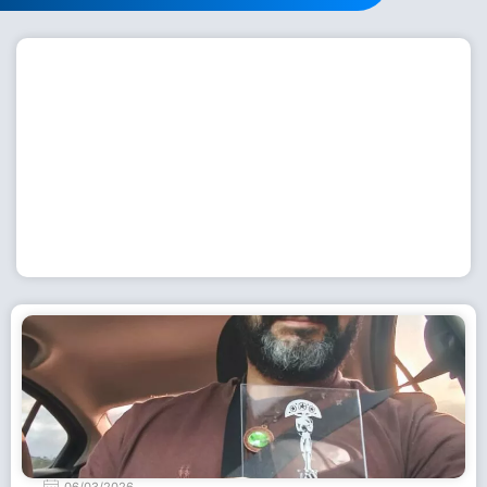
Workshop com bailarina do Dutch National Ballet
inspira alunas da Escola de Dança da Fundação
Cultural em Casimiro de Abreu
15 de julho de 2026
Leia Mais