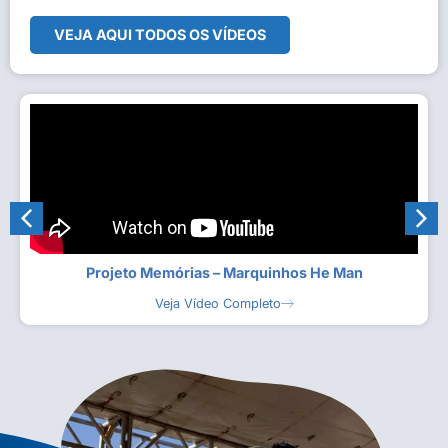
VEJA AQUI TODOS OS VÍDEOS
Projeto Memórias – Marquinhos He Man
Veja Vídeo Completo