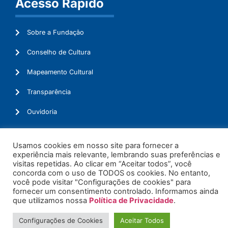
Acesso Rápido
Sobre a Fundação
Conselho de Cultura
Mapeamento Cultural
Transparência
Ouvidoria
Usamos cookies em nosso site para fornecer a
experiência mais relevante, lembrando suas preferências e
© 2026. Todos os Direitos Reservados.
visitas repetidas. Ao clicar em “Aceitar todos”, você
concorda com o uso de TODOS os cookies. No entanto,
você pode visitar "Configurações de cookies" para
fornecer um consentimento controlado. Informamos ainda
que utilizamos nossa
Política de Privacidade
.
Configurações de Cookies
Aceitar Todos