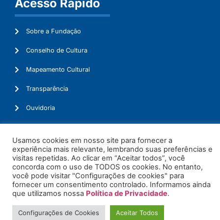
Acesso Rápido
Sobre a Fundação
Conselho de Cultura
Mapeamento Cultural
Transparência
Ouvidoria
Usamos cookies em nosso site para fornecer a
experiência mais relevante, lembrando suas preferências e
© 2026. Todos os Direitos Reservados.
visitas repetidas. Ao clicar em “Aceitar todos”, você
concorda com o uso de TODOS os cookies. No entanto,
você pode visitar "Configurações de cookies" para
fornecer um consentimento controlado. Informamos ainda
que utilizamos nossa
Política de Privacidade
.
Configurações de Cookies
Aceitar Todos