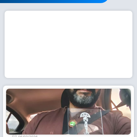
Workshop com bailarina do Dutch National Ballet
inspira alunas da Escola de Dança da Fundação
Cultural em Casimiro de Abreu
15 de julho de 2026
Leia Mais