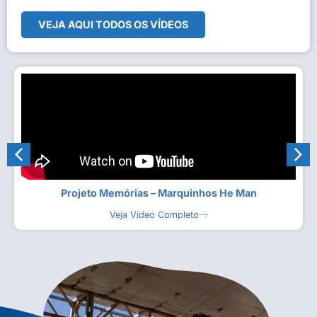
VEJA AQUI TODOS OS VÍDEOS
Projeto Memórias – Marquinhos He Man
Veja Vídeo Completo