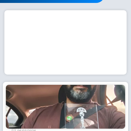
Workshop com bailarina do Dutch National Ballet
inspira alunas da Escola de Dança da Fundação
Cultural em Casimiro de Abreu
15 de julho de 2026
Leia Mais