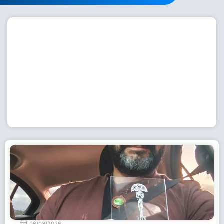
Workshop com bailarina do Dutch National Ballet
inspira alunas da Escola de Dança da Fundação
Cultural em Casimiro de Abreu
15 de julho de 2026
Leia Mais