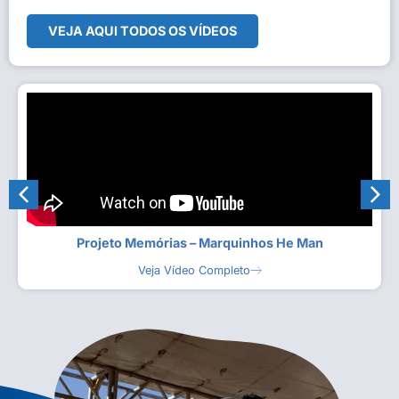
VEJA AQUI TODOS OS VÍDEOS
Projeto Memórias – Marquinhos He Man
Veja Vídeo Completo