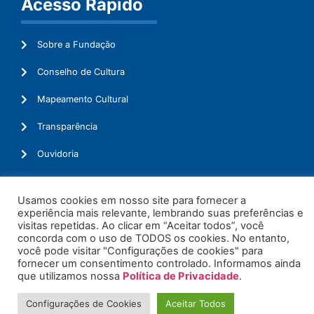
Acesso Rápido
Sobre a Fundação
Conselho de Cultura
Mapeamento Cultural
Transparência
Ouvidoria
Usamos cookies em nosso site para fornecer a
experiência mais relevante, lembrando suas preferências e
© 2026. Todos os Direitos Reservados.
visitas repetidas. Ao clicar em “Aceitar todos”, você
concorda com o uso de TODOS os cookies. No entanto,
você pode visitar "Configurações de cookies" para
fornecer um consentimento controlado. Informamos ainda
que utilizamos nossa
Política de Privacidade
.
Configurações de Cookies
Aceitar Todos