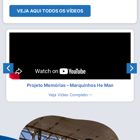
VEJA AQUI TODOS OS VÍDEOS
Projeto Memórias – Marquinhos He Man
Veja Vídeo Completo