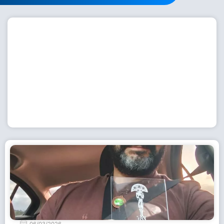
Workshop com bailarina do Dutch National Ballet
inspira alunas da Escola de Dança da Fundação
Cultural em Casimiro de Abreu
15 de julho de 2026
Leia Mais