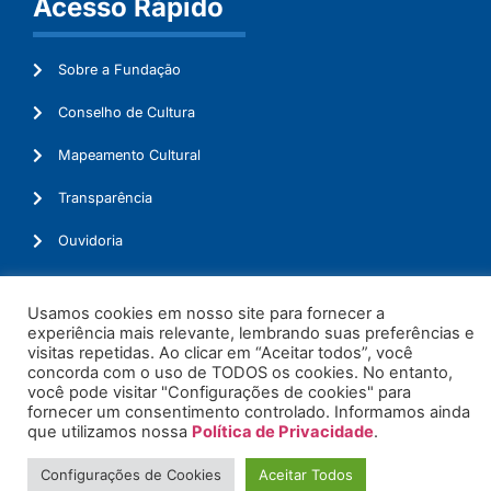
Acesso Rápido
Sobre a Fundação
Conselho de Cultura
Mapeamento Cultural
Transparência
Ouvidoria
Usamos cookies em nosso site para fornecer a
experiência mais relevante, lembrando suas preferências e
© 2026. Todos os Direitos Reservados.
visitas repetidas. Ao clicar em “Aceitar todos”, você
concorda com o uso de TODOS os cookies. No entanto,
você pode visitar "Configurações de cookies" para
fornecer um consentimento controlado. Informamos ainda
que utilizamos nossa
Política de Privacidade
.
Configurações de Cookies
Aceitar Todos