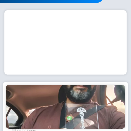
Workshop com bailarina do Dutch National Ballet
inspira alunas da Escola de Dança da Fundação
Cultural em Casimiro de Abreu
15 de julho de 2026
Leia Mais