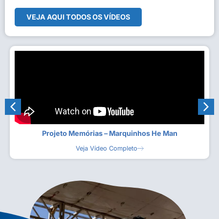
VEJA AQUI TODOS OS VÍDEOS
Projeto Memórias – Marquinhos He Man
Veja Vídeo Completo