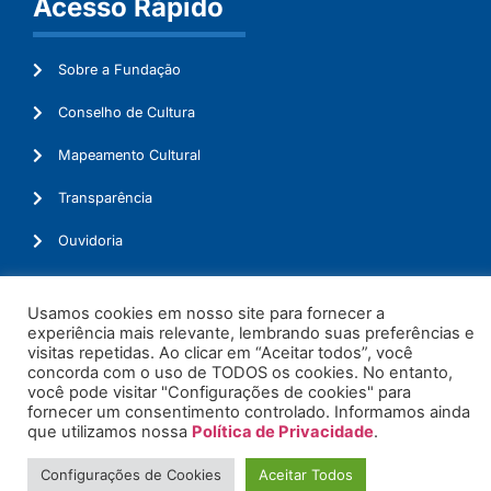
Acesso Rápido
Sobre a Fundação
Conselho de Cultura
Mapeamento Cultural
Transparência
Ouvidoria
Usamos cookies em nosso site para fornecer a
experiência mais relevante, lembrando suas preferências e
© 2026. Todos os Direitos Reservados.
visitas repetidas. Ao clicar em “Aceitar todos”, você
concorda com o uso de TODOS os cookies. No entanto,
você pode visitar "Configurações de cookies" para
fornecer um consentimento controlado. Informamos ainda
que utilizamos nossa
Política de Privacidade
.
Configurações de Cookies
Aceitar Todos