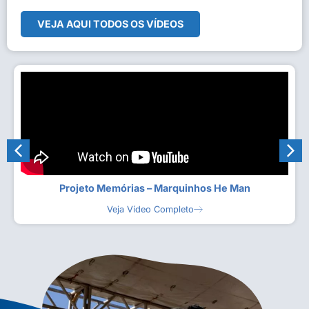
VEJA AQUI TODOS OS VÍDEOS
Projeto Memórias – Marquinhos He Man
Veja Vídeo Completo