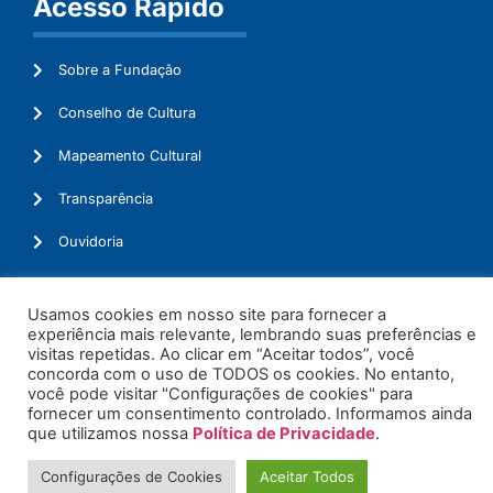
Acesso Rápido
Sobre a Fundação
Conselho de Cultura
Mapeamento Cultural
Transparência
Ouvidoria
Usamos cookies em nosso site para fornecer a
experiência mais relevante, lembrando suas preferências e
© 2026. Todos os Direitos Reservados.
visitas repetidas. Ao clicar em “Aceitar todos”, você
concorda com o uso de TODOS os cookies. No entanto,
você pode visitar "Configurações de cookies" para
fornecer um consentimento controlado. Informamos ainda
que utilizamos nossa
Política de Privacidade
.
Configurações de Cookies
Aceitar Todos