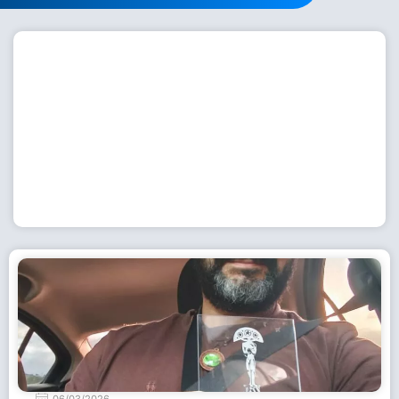
Workshop com bailarina do Dutch National Ballet
inspira alunas da Escola de Dança da Fundação
Cultural em Casimiro de Abreu
15 de julho de 2026
Leia Mais