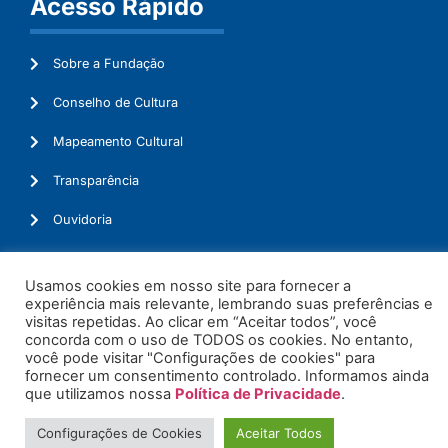
Acesso Rápido
Sobre a Fundação
Conselho de Cultura
Mapeamento Cultural
Transparência
Ouvidoria
Usamos cookies em nosso site para fornecer a
experiência mais relevante, lembrando suas preferências e
© 2026. Todos os Direitos Reservados.
visitas repetidas. Ao clicar em “Aceitar todos”, você
concorda com o uso de TODOS os cookies. No entanto,
você pode visitar "Configurações de cookies" para
fornecer um consentimento controlado. Informamos ainda
que utilizamos nossa
Política de Privacidade
.
Configurações de Cookies
Aceitar Todos