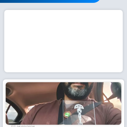
Workshop com bailarina do Dutch National Ballet
inspira alunas da Escola de Dança da Fundação
Cultural em Casimiro de Abreu
15 de julho de 2026
Leia Mais