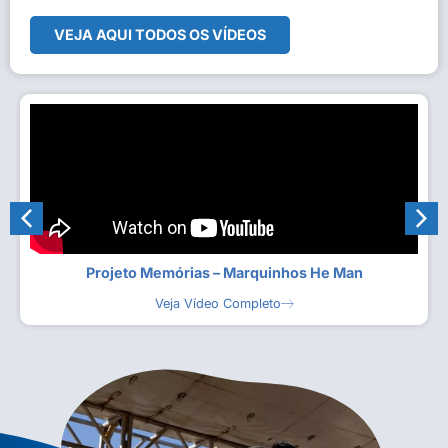
VEJA AQUI TODOS OS VÍDEOS
Projeto Memórias – Marquinhos He Man
Veja Vídeo Completo