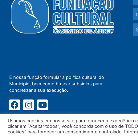
É nossa função formular a política cultural do
Município, bem como buscar subsídios para
concretizar a sua execução.
Usamos cookies em nosso site para fornecer a experiência ma
clicar em “Aceitar todos”, você concorda com o uso de TODO
cookies" para fornecer um consentimento controlado. Infor