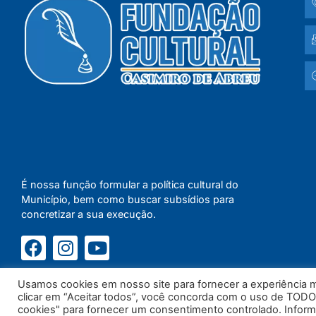
É nossa função formular a política cultural do
Município, bem como buscar subsídios para
concretizar a sua execução.
Usamos cookies em nosso site para fornecer a experiência ma
clicar em “Aceitar todos”, você concorda com o uso de TODO
cookies" para fornecer um consentimento controlado. Infor