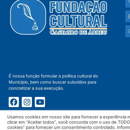
É nossa função formular a política cultural do
Município, bem como buscar subsídios para
concretizar a sua execução.
Usamos cookies em nosso site para fornecer a experiência ma
clicar em “Aceitar todos”, você concorda com o uso de TODO
cookies" para fornecer um consentimento controlado. Infor