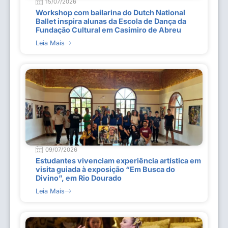
15/07/2026
Workshop com bailarina do Dutch National
Ballet inspira alunas da Escola de Dança da
Fundação Cultural em Casimiro de Abreu
Leia Mais
09/07/2026
Estudantes vivenciam experiência artística em
visita guiada à exposição “Em Busca do
Divino”, em Rio Dourado
Leia Mais