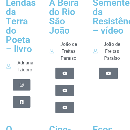
Lendas
À Beira
Semente
da
do Rio
da
Terra
São
Resistên
do
João
– vídeo
Poeta
João de
João de
– livro
Freitas
Freitas
Paraíso
Paraíso
Adriana
Izidoro
O
Cine-
Ecos