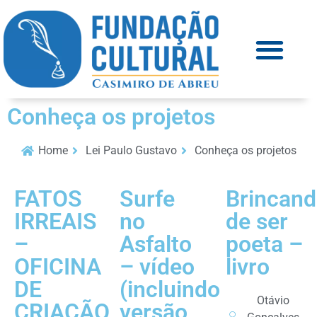
Conheça os projetos
Home
Lei Paulo Gustavo
Conheça os projetos
FATOS
Surfe
Brincan
IRREAIS
no
de ser
–
Asfalto
poeta –
OFICINA
– vídeo
livro
DE
(incluindo
Otávio
CRIAÇÃO
versão