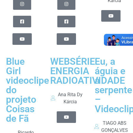
Kárcia
Blue
WEBSÉRIE
Eu, a
Girl
ENERGIA
águia e
videoclipe
RADIOATIVIDADE
a
do
serpente
Ana Rita Dy
projeto
–
Kárcia
Coisas
Videocli
de Fã
TIAGO ABS
GONÇALVES
Ricardo