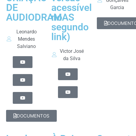
Gonçalves
DE
acessível
Garcia
AUDIODRAMAS
no
DOCUMENT
segundo
Leonardo
link)
Mendes
Salviano
Victor José
da Silva
DOCUMENTOS