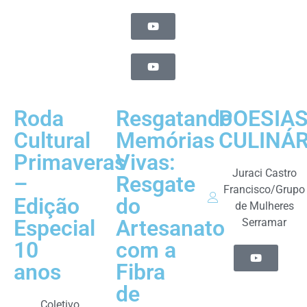
Roda
Resgatando
POESIA
Cultural
Memórias
CULINÁR
Primaveras
Vivas:
Juraci Castro
–
Resgate
Francisco/Grupo
Edição
do
de Mulheres
Especial
Artesanato
Serramar
10
com a
anos
Fibra
de
Coletivo