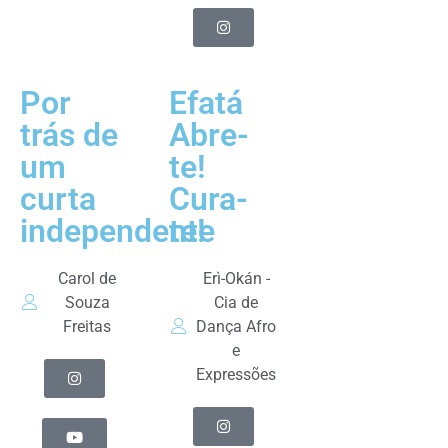
Por
Efatá
trás de
Abre-
um
te!
curta
Cura-
independente
te!
Carol de
Erì-Okán -
Souza
Cia de
Freitas
Dança Afro
e
Expressões