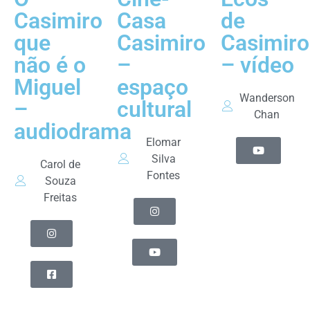
Casimiro
Casa
de
que
Casimiro
Casimiro
não é o
–
– vídeo
Miguel
espaço
Wanderson
–
cultural
Chan
audiodrama
Elomar
Silva
Carol de
Fontes
Souza
Freitas