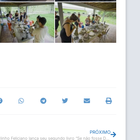
PRÓXIMO
Paulinho Feliciano lança seu segundo livro “Se não fosse Deus”