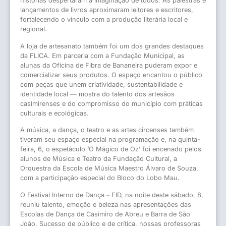
histórias despertaram a imaginação de todos. As palestras e
lançamentos de livros aproximaram leitores e escritores,
fortalecendo o vínculo com a produção literária local e
regional.
A loja de artesanato também foi um dos grandes destaques
da FLICA. Em parceria com a Fundação Municipal, as
alunas da Oficina de Fibra de Bananeira puderam expor e
comercializar seus produtos. O espaço encantou o público
com peças que unem criatividade, sustentabilidade e
identidade local — mostra do talento dos artesãos
casimirenses e do compromisso do município com práticas
culturais e ecológicas.
A música, a dança, o teatro e as artes circenses também
tiveram seu espaço especial na programação e, na quinta-
feira, 6, o espetáculo ‘O Mágico de Oz’ foi encenado pelos
alunos de Música e Teatro da Fundação Cultural, a
Orquestra da Escola de Música Maestro Álvaro de Souza,
com a participação especial do Bloco do Lobo Mau.
O Festival Interno de Dança – FID, na noite deste sábado, 8,
reuniu talento, emoção e beleza nas apresentações das
Escolas de Dança de Casimiro de Abreu e Barra de São
João. Sucesso de público e de crítica, nossas professoras