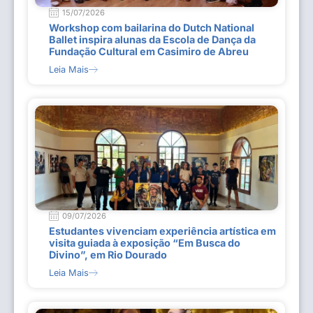
15/07/2026
Workshop com bailarina do Dutch National
Ballet inspira alunas da Escola de Dança da
Fundação Cultural em Casimiro de Abreu
Leia Mais
09/07/2026
Estudantes vivenciam experiência artística em
visita guiada à exposição “Em Busca do
Divino”, em Rio Dourado
Leia Mais