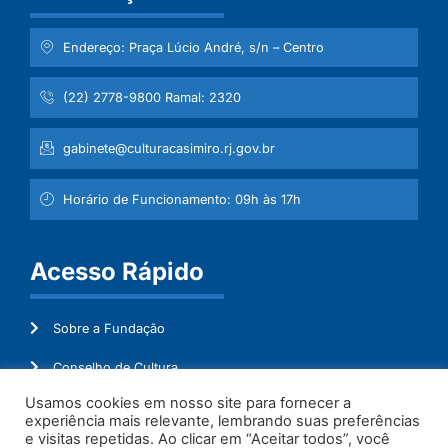
Endereço: Praça Lúcio André, s/n – Centro
(22) 2778-9800 Ramal: 2320
gabinete@culturacasimiro.rj.gov.br
Horário de Funcionamento: 09h às 17h
Acesso Rápido
Sobre a Fundação
Conselho de Cultura
Usamos cookies em nosso site para fornecer a
Mapeamento Cultural
experiência mais relevante, lembrando suas preferências
e visitas repetidas. Ao clicar em “Aceitar todos”, você
Transparência