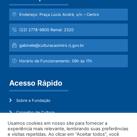
Endereço: Praça Lúcio André, s/n – Centro
(22) 2778-9800 Ramal: 2320
gabinete@culturacasimiro.rj.gov.br
Horário de Funcionamento: 09h às 17h
Acesso Rápido
Sobre a Fundação
Conselho de Cultura
Usamos cookies em nosso site para fornecer a
Mapeamento Cultural
experiência mais relevante, lembrando suas preferências
e visitas repetidas. Ao clicar em “Aceitar todos”, você
Transparência