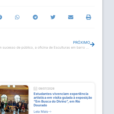
PRÓXIMO
Com sucesso de público, a oficina de Esculturas em barro está de volta!
09/07/2026
Estudantes vivenciam experiência
artística em visita guiada à exposição
“Em Busca do Divino”, em Rio
Dourado
Leia Mais