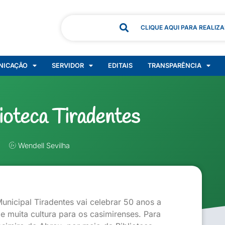
CLIQUE AQUI PARA REALIZ
NICAÇÃO
SERVIDOR
EDITAIS
TRANSPARÊNCIA
ioteca Tiradentes
Wendell Sevilha
unicipal Tiradentes vai celebrar 50 anos a
e muita cultura para os casimirenses. Para