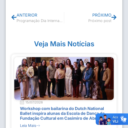
ANTERIOR
PRÓXIMO
Programação Dia Internacional da Mulher
Próximo post
Veja Mais Notícias
15/07/2026
Workshop com bailarina do Dutch National
Ballet inspira alunas da Escola de Dança da
Fundação Cultural em Casimiro de Abreu
Leia Mais