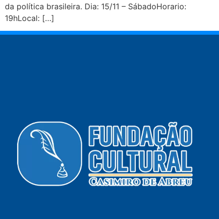
da política brasileira. Dia: 15/11 – SábadoHorario:
19hLocal: […]