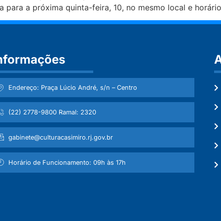
a para a próxima quinta-feira, 10, no mesmo local e horário
nformações
A
Endereço: Praça Lúcio André, s/n – Centro
(22) 2778-9800 Ramal: 2320
gabinete@culturacasimiro.rj.gov.br
Horário de Funcionamento: 09h às 17h