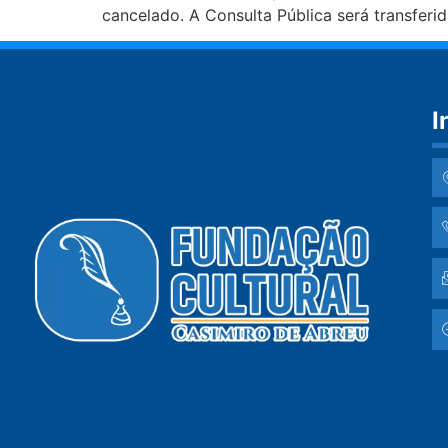
cancelado. A Consulta Pública será transferid
I