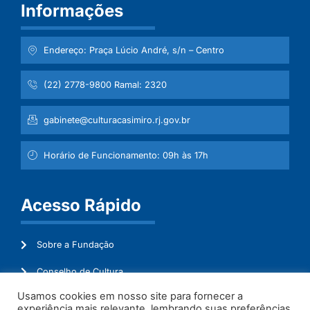
Informações
Endereço: Praça Lúcio André, s/n – Centro
(22) 2778-9800 Ramal: 2320
gabinete@culturacasimiro.rj.gov.br
Horário de Funcionamento: 09h às 17h
Acesso Rápido
Sobre a Fundação
Conselho de Cultura
Usamos cookies em nosso site para fornecer a
Mapeamento Cultural
experiência mais relevante, lembrando suas preferências