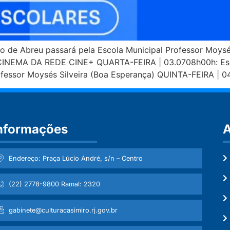
 de Abreu passará pela Escola Municipal Professor Moysés 
INEMA DA REDE CINE+ QUARTA-FEIRA | 03.0708h00h: Escol
ofessor Moysés Silveira (Boa Esperança) QUINTA-FEIRA | 0
nformações
A
Endereço: Praça Lúcio André, s/n – Centro
(22) 2778-9800 Ramal: 2320
gabinete@culturacasimiro.rj.gov.br