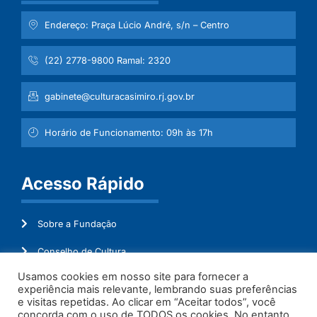
Endereço: Praça Lúcio André, s/n – Centro
(22) 2778-9800 Ramal: 2320
gabinete@culturacasimiro.rj.gov.br
Horário de Funcionamento: 09h às 17h
Acesso Rápido
Sobre a Fundação
Conselho de Cultura
Usamos cookies em nosso site para fornecer a
Mapeamento Cultural
experiência mais relevante, lembrando suas preferências
e visitas repetidas. Ao clicar em “Aceitar todos”, você
Transparência
concorda com o uso de TODOS os cookies. No entanto,