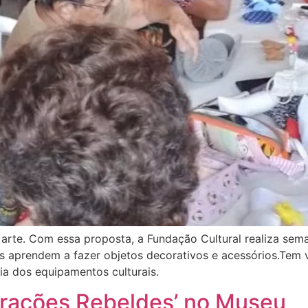
 arte. Com essa proposta, a Fundação Cultural realiza sem
nas aprendem a fazer objetos decorativos e acessórios.Tem
ria dos equipamentos culturais.
orações Rebeldes’ no Museu